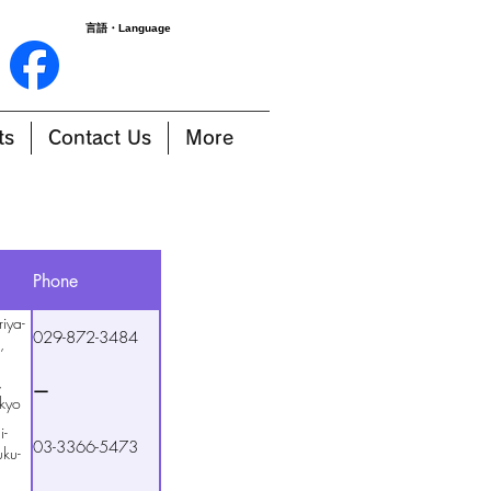
言語・Language
ts
Contact Us
More
Phone
iya-
029-872-3484
,
,
ー
okyo
i-
03-3366-5473
uku-