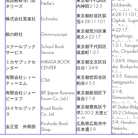
英語教材専門店
東京都千代田区
Nellie's
Uchikanda,
ネリーズ
内神田2-12-5
Chiyoda-ku, T
4-28-11-101,
東京都杉並区荻
株式会社英進社
Eichinsha
Ogikub, Sugin
窪4-28-11-101
ku, Tokyo
4-22-17,
東京都荒川区東
銀の鈴社
Ginno-suzusya
Higashiogu,
尾久4-22-17
Arakawa-ku, T
1-2-1, Saruga
スクールブック
School Book
東京都千代田区
cho, Chiyoda-
サービス
Service
猿楽町1-2-1
Tokyo
1-24-9, Mejiro
ミカサブックセ
MIKASA BOOK
東京都文京区目
dai, Bunkyo-ku
ンター
CENTER
白台1-24-9
Tokyo
4-5-5, Kasuya
有限会社シィー
東京都世田谷区
CTM
Setagaya-ku,
ティーエム
粕谷4-5-5
Tokyo
2-1-8,
有限会社ジェー
JBF (Japan Business
東京都新宿区下
Shimoochiai,
ビーエフ
Forum Co.,Ltd.)
落合2-1-8
Shinjuku-ku, T
東京都豊島区千
4F Daikei Bldg
ロイヤルブック
Royal Books
早2-30-2 大恵ビ
30-2 Chihaya
ス
Co.,Ltd.
ル4F
Toshima-ku, To
5-9, Hondori,
Kinshodo Book
広島県広島市中
金正堂 外商部
Naka-ku,
Shop
区本通5-9
Hiroshima-shi,