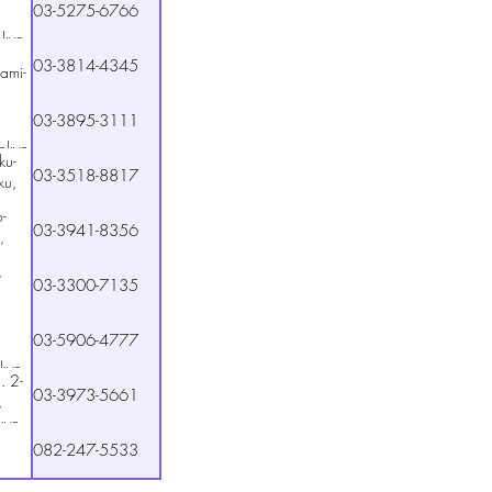
03-5275-6766
okyo
03-3814-4345
ami-
03-3895-3111
okyo
ku-
03-3518-8817
ku,
-
03-3941-8356
,
,
03-3300-7135
03-5906-4777
okyo
. 2-
03-3973-5661
,
kyo
082-247-5533