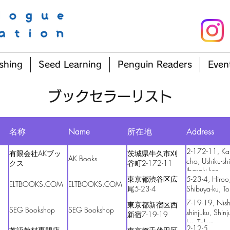
shing
Seed Learning
Penguin Readers
Even
​ブックセラーリスト
名称
Name
所在地
Address
2-172-11, Kar
有限会社AKブッ
茨城県牛久市刈
AK Books
cho, Ushiku-shi
クス
谷町2-172-11
Ibaraki-ken
東京都渋谷区広
5-23-4, Hiroo
ELTBOOKS.COM
ELTBOOKS.COM
尾5-23-4
Shibuya-ku, T
7-19-19, Nish
東京都新宿区西
SEG Bookshop
SEG Bookshop
shinjuku, Shinj
新宿7-19-19
ku, Tokyo
2-12-5