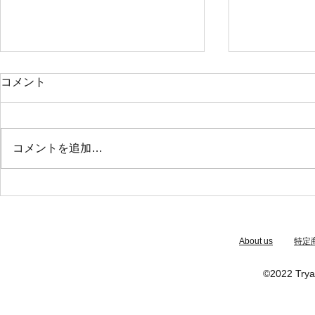
コメント
コメントを追加…
多読に興味をお持ちの方にオ
英語教育セ
ンラインイベントのお知らせ
会のご案内
​About us
特定
©2022 Trya