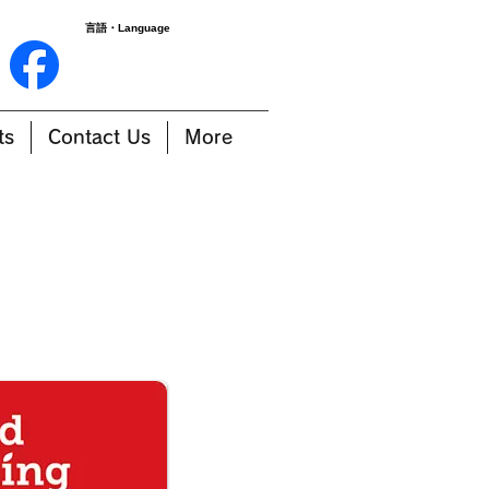
言語・Language
ts
Contact Us
More