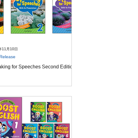
年11月10日
Release
king for Speeches Second Edition