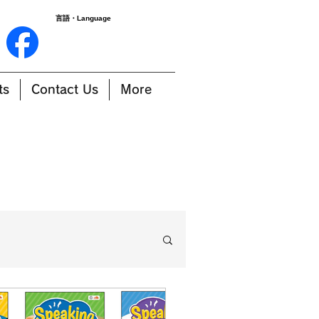
言語・Language
ts
Contact Us
More