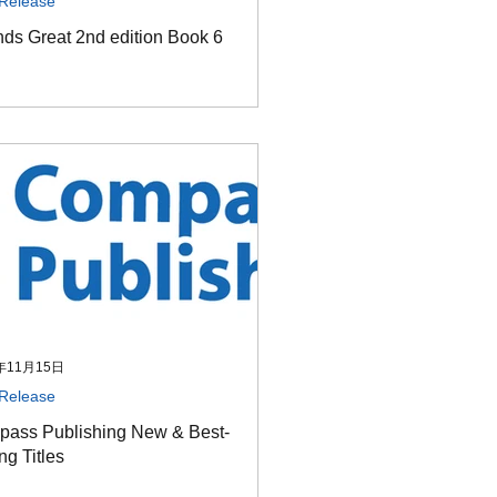
Release
ds Great 2nd edition Book 6
年11月15日
Release
ass Publishing New & Best-
ng Titles