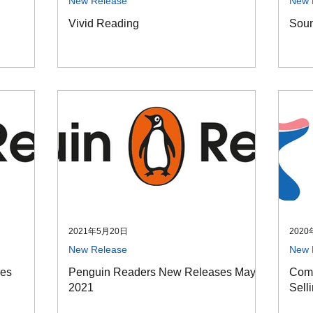
New Release
New 
Vivid Reading
Soun
2021年5月20日
2020
New Release
New 
ses
Penguin Readers New Releases May
Comp
2021
Selli