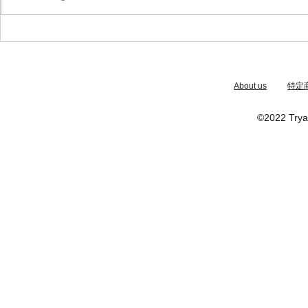
​About us
特定
©2022 Trya