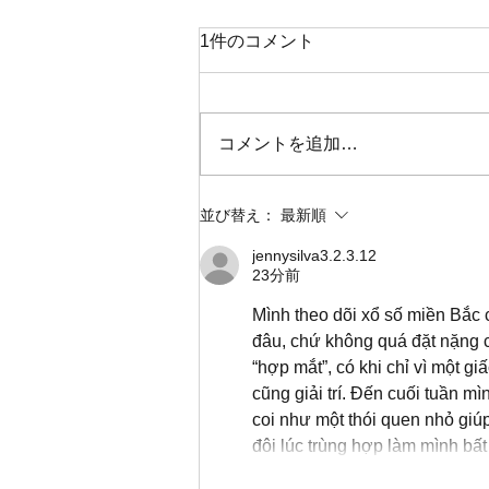
1件のコメント
Good Writers
コメントを追加…
並び替え：
最新順
jennysilva3.2.3.12
23分前
Mình theo dõi xổ số miền Bắc 
đâu, chứ không quá đặt nặng c
“hợp mắt”, có khi chỉ vì một g
cũng giải trí. Đến cuối tuần m
coi như một thói quen nhỏ giúp
đôi lúc trùng hợp làm mình bấ