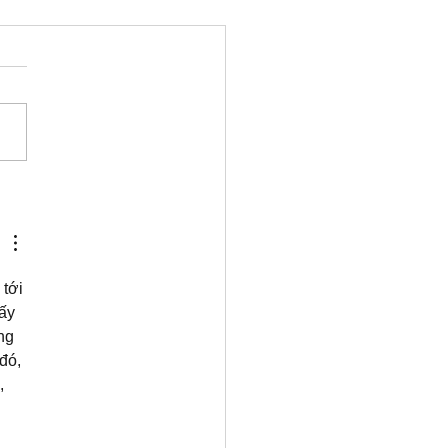
king for Speeches
nd Edition
tới 
ấy 
ng 
đó, 
, 