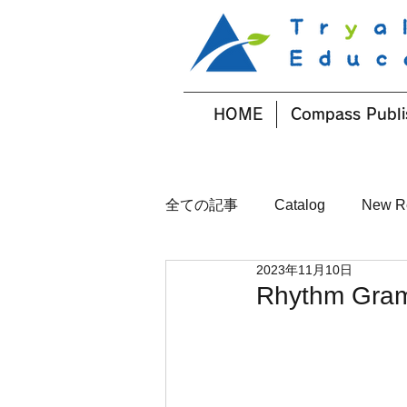
HOME
Compass Publi
全ての記事
Catalog
New R
2023年11月10日
Rhythm Gra