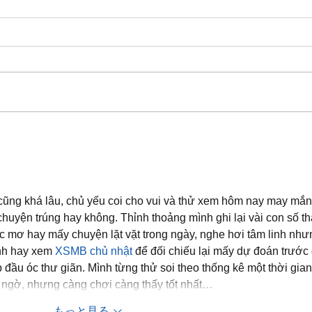
Early Writers
Spea
Seco
cũng khá lâu, chủ yếu coi cho vui và thử xem hôm nay may mắn 
huyện trúng hay không. Thỉnh thoảng mình ghi lại vài con số th
iấc mơ hay mấy chuyện lặt vặt trong ngày, nghe hơi tâm linh như
ình hay xem 
XSMB chủ nhật
 để đối chiếu lại mấy dự đoán trước 
 đầu óc thư giãn. Mình từng thử soi theo thống kê một thời gian
t ngờ, nhưng càng chơi càng thấy tốt nhất…
もっと見る