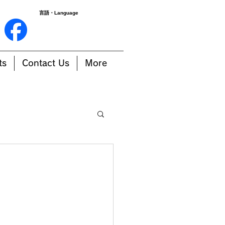
言語・Language
ts
Contact Us
More