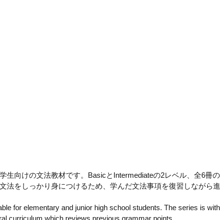
学生向けの文法教材です。BasicとIntermediateの2レベル、全6冊の
文法をしっかり身につけるため、学んだ文法事項を復習しながら
table for elementary and junior high school students. The series is with
iral curriculum which reviews previous grammar points.