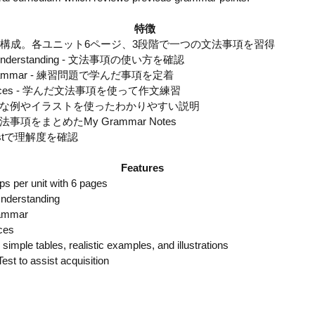
 特徴
で構成。各ユニット6ページ、3段階で一つの文法事項を習得
r Understanding - 文法事項の使い方を確認
he Grammar - 練習問題で学んだ事項を定着
ntences - 学んだ文法事項を使って作文練習
な例やイラストを使ったわかりやすい説明
項をまとめたMy Grammar Notes
l Testで理解度を確認
Features 
ps per unit with 6 pages
 Understanding
Grammar
nces
imple tables, realistic examples, and illustrations
st to assist acquisition